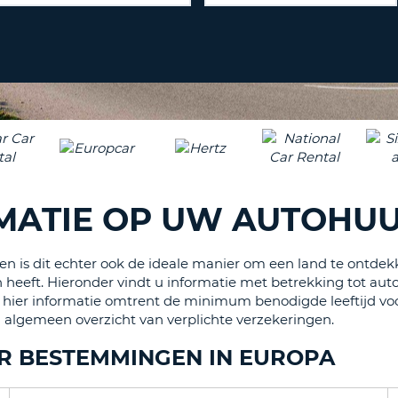
ÉÉN
HOOFD
REISB
TENM
WACH
WIJZIG
H
ÉÉN
NEDER
TEKEN
CANCE
IN
HET
KLEIN
TENM
MATIE OP UW AUTOHU
ÉÉN
NUMM
TENM
en is dit echter ook de ideale manier om een land te ontde
ÉÉN
heeft. Hieronder vindt u informatie met betrekking tot au
SPECIA
 hier informatie omtrent de minimum benodigde leeftijd voor
en algemeen overzicht van verplichte verzekeringen.
TEKEN
R BESTEMMINGEN IN EUROPA