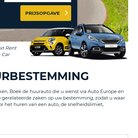
LETTER
PRIJSOPGAVE
UREAUS & AFFILIATES
INSTE
TWOORD
EN
IER INLOGGEN
LANDS
L
INSTE
URBESTEMMING
ER
INSTE
kken. Boek de huurauto die u wenst via Auto Europe en
to gerelateerde zaken op uw bestemming, zodat u waar
AL
 het huren van een auto, de snelheidslimiet,