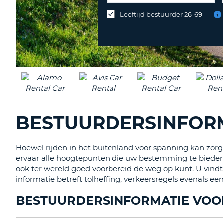
op
Leeftijd bestuurder 26-69
een
andere
locatie
inleveren?
BESTUURDERSINFOR
Hoewel rijden in het buitenland voor spanning kan zorg
ervaar alle hoogtepunten die uw bestemming te bieden 
ook ter wereld goed voorbereid de weg op kunt. U vindt
informatie betreft tolheffing, verkeersregels evenals e
BESTUURDERSINFORMATIE VOO