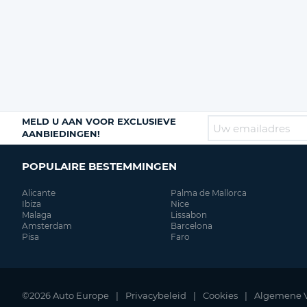
MELD U AAN VOOR EXCLUSIEVE
AANBIEDINGEN!
POPULAIRE BESTEMMINGEN
Alicante
Palma de Mallorca
Ibiza
Nice
Malaga
Lissabon
Amsterdam
Barcelona
Pisa
Faro
©2026 Auto Europe
Privacybeleid
Cookies
Algemene 