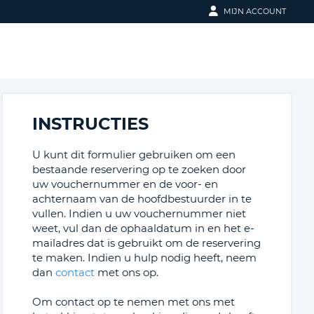
MIJN ACCOUNT
INLOGGEN
E-
MAILADRES
E-MAILADRES
INSTRUCTIES
HUIDIG
WACHTWOORD
WACHTWOORD
U kunt dit formulier gebruiken om een
bestaande reservering op te zoeken door
NIEUW
uw vouchernummer en de voor- en
WACHTWOORD
achternaam van de hoofdbestuurder in te
INLOGGEN
vullen. Indien u uw vouchernummer niet
weet, vul dan de ophaaldatum in en het e-
WACHTWOORD VERGETEN?
mailadres dat is gebruikt om de reservering
te maken. Indien u hulp nodig heeft, neem
8-
VERIFIEER
EENVOUDIG EN SNEL EEN AUTO
dan
contact
met ons op.
16
NIEUW
HUREN
TEKENS
WACHTWOORD
ACCOUNT AANMAKEN
Om contact op te nemen met ons met
TENMINSTE