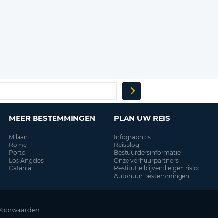
MEER BESTEMMINGEN
PLAN UW REIS
Milaan
Infographics
Rome
Reisblog
Porto
Bestuurdersinformatie
Los Angeles
Onze verhuurpartners
Catania
Restitutie blijvend eigen risico
Autohuur bestemmingen
Voorwaarden