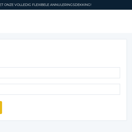
T ONZE VOLLEDIG FLEXIBELE ANNULERINGSDEKKING!