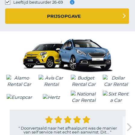
TO
Leeftijd bestuurder 26-69
N
PRIJSOPGAVE
S
"
Doorvertaald naar het afhaalpunt was de manier
van self service niet echt een aanwinst. Dit...
"
T