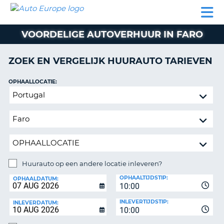
AUTO
AUTO
AUTO
CAMPER
PARTNER
HULP
EUROPE
HUREN
HUREN
HUREN
VOORDELIGE AUTOVERHUUR IN FARO
N
CAMPER
NT
HUREN
ZOEK EN VERGELIJK HUURAUTO TARIEVEN
PARTNER
R
HULP
OPHAALLOCATIE:
NG
Huurauto
MIJN
op
ACCOUNT
een
BEHEER
andere
MIJN
locatie
BOEKING
inleveren?
NEDERLAND
Huurauto op een andere locatie inleveren?
INLEVERLOCATIE:
OPHAALTIJDSTIP:
OPHAALDATUM:
10:00
INLEVERTIJDSTIP:
INLEVERDATUM:
10:00