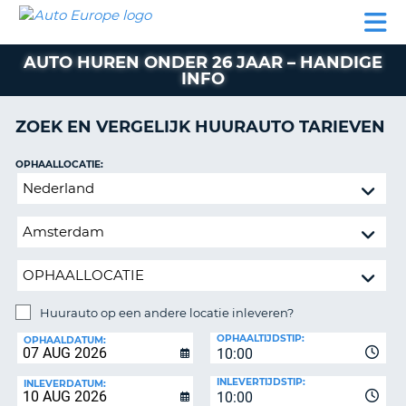
AUTO
AUTO
AUTO
CAMPER
PARTNER
HULP
EUROPE
HUREN
HUREN
HUREN
AUTO HUREN ONDER 26 JAAR – HANDIGE
N
CAMPER
INFO
NT
HUREN
PARTNER
ZOEK EN VERGELIJK HUURAUTO TARIEVEN
R
HULP
OPHAALLOCATIE:
NG
MIJN
Huurauto
ACCOUNT
op
BEHEER
een
MIJN
andere
BOEKING
locatie
inleveren?
NEDERLAND
Huurauto op een andere locatie inleveren?
INLEVERLOCATIE:
OPHAALTIJDSTIP:
OPHAALDATUM:
10:00
INLEVERTIJDSTIP:
INLEVERDATUM:
10:00