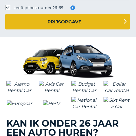
TO
Leeftijd bestuurder 26-69
N
PRIJSOPGAVE
S
KAN IK ONDER 26 JAAR
EEN AUTO HUREN?
T