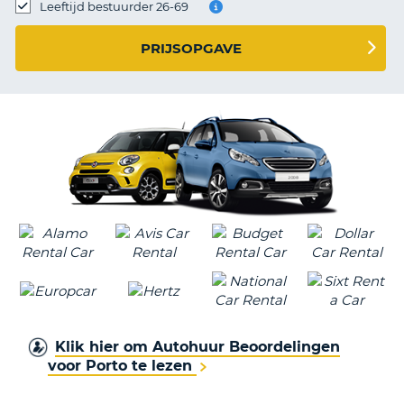
TO
Leeftijd bestuurder 26-69
N
PRIJSOPGAVE
S
Klik hier om Autohuur Beoordelingen
voor Porto te lezen
T