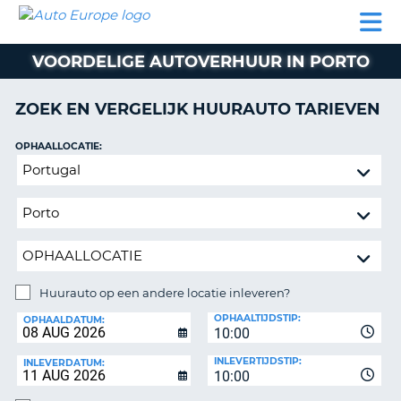
AUTO
AUTO
AUTO
CAMPER
PARTNER
HULP
EUROPE
HUREN
HUREN
HUREN
VOORDELIGE AUTOVERHUUR IN PORTO
N
CAMPER
NT
HUREN
ZOEK EN VERGELIJK HUURAUTO TARIEVEN
PARTNER
R
HULP
OPHAALLOCATIE:
NG
Huurauto
MIJN
op
ACCOUNT
een
BEHEER
andere
MIJN
locatie
BOEKING
inleveren?
NEDERLAND
Huurauto op een andere locatie inleveren?
INLEVERLOCATIE:
OPHAALTIJDSTIP:
OPHAALDATUM:
10:00
INLEVERTIJDSTIP:
INLEVERDATUM:
10:00