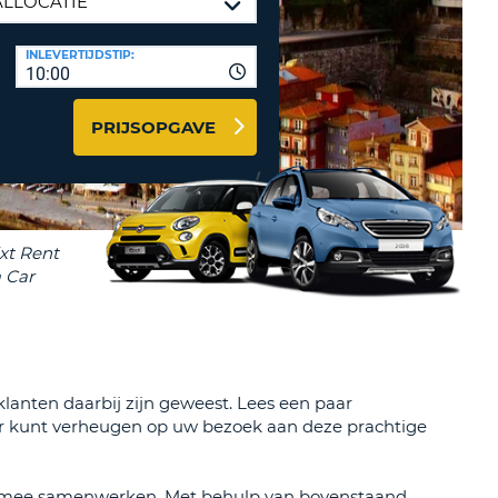
LETTER
UREAUS & AFFILIATES
INLEVERTIJDSTIP:
INSTE
TWOORD
10:00
EN
IER INLOGGEN
LANDS
PRIJSOPGAVE
L
INSTE
ER
INSTE
AL
klanten daarbij zijn geweest. Lees een paar
r kunt verheugen op uw bezoek aan deze prachtige
aren mee samenwerken. Met behulp van bovenstaand