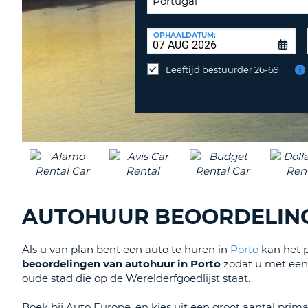
INLEVERLOCATIE:
OPHAALDATUM:
Huurauto
op
Leeftijd bestuurder 26-69
een
andere
locatie
inleveren?
AUTOHUUR BEOORDELING
Als u van plan bent een auto te huren in
Porto
kan het p
beoordelingen van autohuur in Porto
zodat u met een
oude stad die op de Werelderfgoedlijst staat.
Boek bij Auto Europe, en kies uit een groot aantal pr