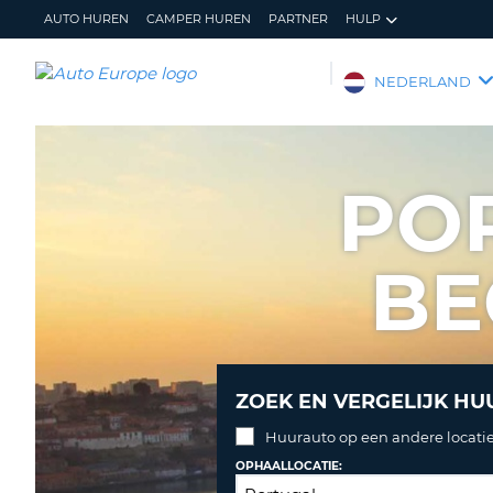
AUTO HUREN
CAMPER HUREN
PARTNER
HULP
AUTO
NEDERLAND
EUROPE
AUTO
HUREN
PO
CAMPER
HUREN
BE
PARTNER
HULP
MIJN
BEHEER
ACCOUNT
MIJN
BOEKING
ZOEK EN VERGELIJK HU
NEDERLAND
Huurauto op een andere locatie
OPHAALLOCATIE: