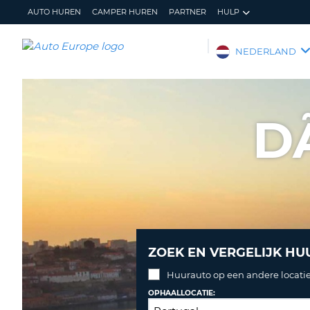
AUTO HUREN
CAMPER HUREN
PARTNER
HULP
AUTO
NEDERLAND
EUROPE
AUTO
HUREN
D
CAMPER
HUREN
PARTNER
HULP
MIJN
BEHEER
ACCOUNT
MIJN
BOEKING
ZOEK EN VERGELIJK HU
NEDERLAND
Huurauto op een andere locatie
OPHAALLOCATIE: