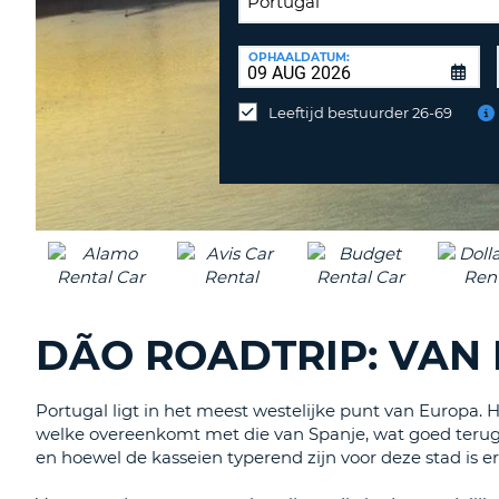
INLEVERLOCATIE:
OPHAALDATUM:
Huurauto
op
Leeftijd bestuurder 26-69
een
andere
locatie
inleveren?
DÃO ROADTRIP: VAN
Portugal ligt in het meest westelijke punt van Europa. H
welke overeenkomt met die van Spanje, wat goed terug te
en hoewel de kasseien typerend zijn voor deze stad is er