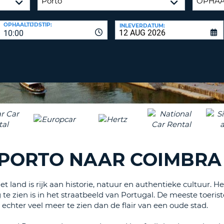
ÉÉN
HOOFD
REISB
OPHAALTIJDSTIP:
INLEVERDATUM:
TENM
WACH
10:00
WIJZIG
H
ÉÉN
NEDER
TEKEN
CANCE
IN
HET
KLEIN
TENM
ÉÉN
NUMM
TENM
 PORTO NAAR COIMBRA
ÉÉN
SPECIA
TEKEN
et land is rijk aan historie, natuur en authentieke cultuur.
 zien is in het straatbeeld van Portugal. De meeste toeriste
 echter veel meer te zien dan de flair van een oude stad.