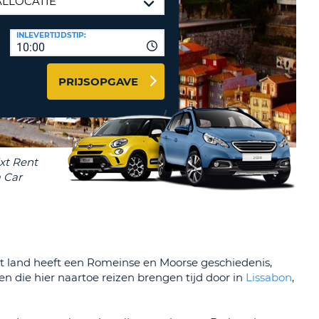
LETTER
UREAUS & AFFILIATES
INLEVERTIJDSTIP:
INSTE
TWOORD
10:00
EN
IER INLOGGEN
LANDS
PRIJSOPGAVE
L
INSTE
ER
INSTE
AL
 Het land heeft een Romeinse en Moorse geschiedenis,
n die hier naartoe reizen brengen tijd door in
Lissabon
,