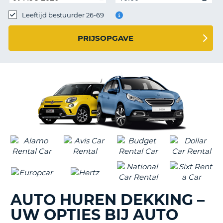
TO
Leeftijd bestuurder 26-69
N
PRIJSOPGAVE
S
AUTO HUREN DEKKING –
UW OPTIES BIJ AUTO
T