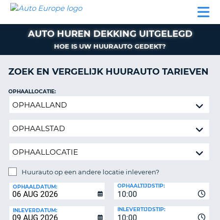
AUTO
AUTO
AUTO
CAMPER
PARTNER
HULP
EUROPE
HUREN
HUREN
HUREN
AUTO HUREN DEKKING UITGELEGD
N
CAMPER
NT
HUREN
HOE IS UW HUURAUTO GEDEKT?
PARTNER
ZOEK EN VERGELIJK HUURAUTO TARIEVEN
R
HULP
NG
OPHAALLOCATIE:
MIJN
Huurauto
ACCOUNT
op
BEHEER
een
MIJN
andere
BOEKING
locatie
inleveren?
NEDERLAND
Huurauto op een andere locatie inleveren?
INLEVERLOCATIE:
OPHAALTIJDSTIP:
OPHAALDATUM:
10:00
INLEVERTIJDSTIP:
INLEVERDATUM:
10:00