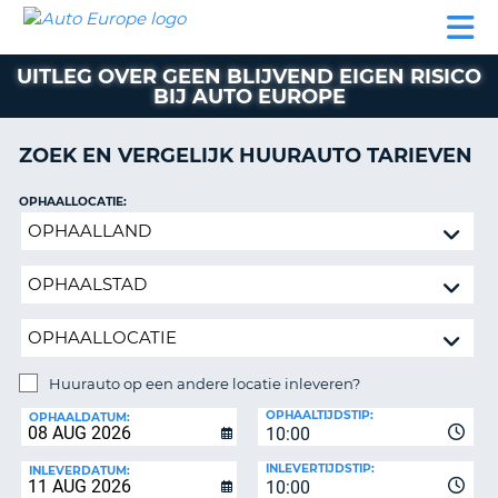
AUTO
AUTO
AUTO
CAMPER
PARTNER
HULP
EUROPE
HUREN
HUREN
HUREN
UITLEG OVER GEEN BLIJVEND EIGEN RISICO
N
CAMPER
BIJ AUTO EUROPE
NT
HUREN
PARTNER
ZOEK EN VERGELIJK HUURAUTO TARIEVEN
R
HULP
OPHAALLOCATIE:
NG
MIJN
Huurauto
ACCOUNT
op
BEHEER
een
MIJN
andere
BOEKING
locatie
inleveren?
NEDERLAND
Huurauto op een andere locatie inleveren?
INLEVERLOCATIE:
OPHAALTIJDSTIP:
OPHAALDATUM:
10:00
INLEVERTIJDSTIP:
INLEVERDATUM:
10:00