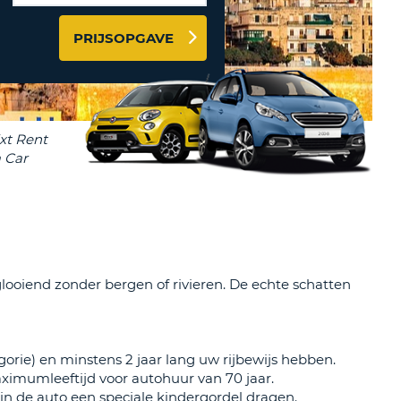
LETTER
PRIJSOPGAVE
UREAUS & AFFILIATES
INSTE
TWOORD
EN
IER INLOGGEN
LANDS
L
INSTE
ER
INSTE
 glooiend zonder bergen of rivieren. De echte schatten
AL
orie) en minstens 2 jaar lang uw rijbewijs hebben.
imumleeftijd voor autohuur van 70 jaar.
rin de auto een speciale kindergordel dragen.