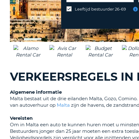
op
Leeftijd bestuurder 26-69
een
andere
locatie
inleveren?
VERKEERSREGELS IN
Algemene informatie
Malta bestaat uit de drie eilanden Malta, Gozo, Comino. 
van autoverhuur op
Malta
zijn de havens, de zandstrand
Vereisten
Om in Malta een auto te kunnen huren moet u minstens 2
Bestuurders jonger dan 25 jaar moeten een extra toes
Veiligheidsgordels zijn verplicht voor alle inzittenden 