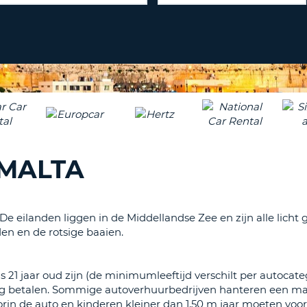
ÉÉN
HOOFD
REISB
TENM
WACH
WIJZIG
H
ÉÉN
NEDER
TEKEN
CANCE
IN
HET
KLEIN
TENM
 MALTA
ÉÉN
NUMM
TENM
ÉÉN
De eilanden liggen in de Middellandse Zee en zijn alle licht
SPECIA
en en de rotsige baaien.
TEKEN
1 jaar oud zijn (de minimumleeftijd verschilt per autocateg
lag betalen. Sommige autoverhuurbedrijven hanteren een max
voorin de auto en kinderen kleiner dan 1,50 m jaar moeten voo