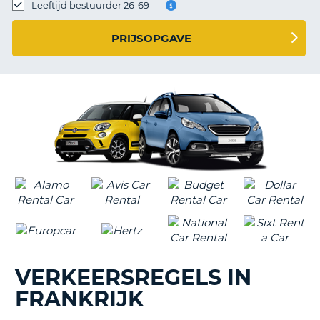
TO
Leeftijd bestuurder 26-69
N
PRIJSOPGAVE
S
VERKEERSREGELS IN
FRANKRIJK
T