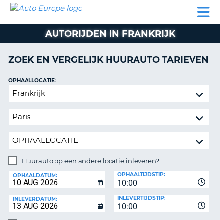
AUTO
AUTO
AUTO
CAMPER
PARTNER
HULP
EUROPE
HUREN
HUREN
HUREN
AUTORIJDEN IN FRANKRIJK
N
CAMPER
NT
HUREN
ZOEK EN VERGELIJK HUURAUTO TARIEVEN
PARTNER
R
HULP
OPHAALLOCATIE:
NG
Huurauto
MIJN
op
ACCOUNT
een
BEHEER
andere
MIJN
locatie
BOEKING
inleveren?
NEDERLAND
Huurauto op een andere locatie inleveren?
INLEVERLOCATIE:
OPHAALTIJDSTIP:
OPHAALDATUM:
10:00
INLEVERTIJDSTIP:
INLEVERDATUM:
10:00