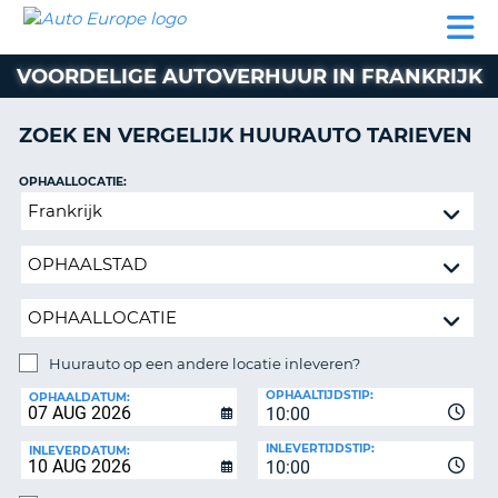
AUTO
AUTO
AUTO
CAMPER
PARTNER
HULP
EUROPE
HUREN
HUREN
HUREN
VOORDELIGE AUTOVERHUUR IN FRANKRIJK
N
CAMPER
NT
HUREN
ZOEK EN VERGELIJK HUURAUTO TARIEVEN
PARTNER
R
HULP
OPHAALLOCATIE:
NG
Huurauto
MIJN
op
ACCOUNT
een
BEHEER
andere
MIJN
locatie
BOEKING
inleveren?
NEDERLAND
Huurauto op een andere locatie inleveren?
INLEVERLOCATIE:
OPHAALTIJDSTIP:
OPHAALDATUM:
10:00
INLEVERTIJDSTIP:
INLEVERDATUM:
10:00