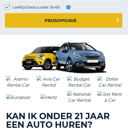
TO
Leeftijd bestuurder 26-69
N
PRIJSOPGAVE
S
KAN IK ONDER 21 JAAR
EEN AUTO HUREN?
T