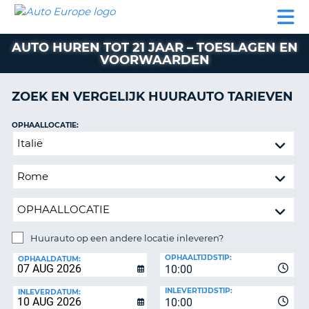
AUTO
AUTO
AUTO
CAMPER
PARTNER
HULP
EUROPE
HUREN
HUREN
HUREN
AUTO HUREN TOT 21 JAAR – TOESLAGEN EN
N
CAMPER
VOORWAARDEN
NT
HUREN
PARTNER
ZOEK EN VERGELIJK HUURAUTO TARIEVEN
R
HULP
OPHAALLOCATIE:
NG
MIJN
Huurauto
ACCOUNT
op
BEHEER
een
MIJN
andere
BOEKING
locatie
inleveren?
NEDERLAND
Huurauto op een andere locatie inleveren?
INLEVERLOCATIE:
OPHAALTIJDSTIP:
OPHAALDATUM:
10:00
INLEVERTIJDSTIP:
INLEVERDATUM:
10:00