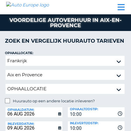
AUTO
AUTO
AUTO
CAMPER
PARTNER
HULP
EUROPE
HUREN
HUREN
HUREN
VOORDELIGE AUTOVERHUUR IN AIX-EN-
N
CAMPER
PROVENCE
NT
HUREN
PARTNER
ZOEK EN VERGELIJK HUURAUTO TARIEVEN
R
HULP
OPHAALLOCATIE:
NG
MIJN
Huurauto
ACCOUNT
op
BEHEER
een
MIJN
andere
BOEKING
locatie
inleveren?
NEDERLAND
Huurauto op een andere locatie inleveren?
INLEVERLOCATIE:
OPHAALTIJDSTIP:
OPHAALDATUM:
10:00
INLEVERTIJDSTIP:
INLEVERDATUM:
10:00