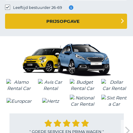
TO
Leeftijd bestuurder 26-69
N
PRIJSOPGAVE
S
"
GOEDE SERVICE EN PRIMA WAGEN
"
T