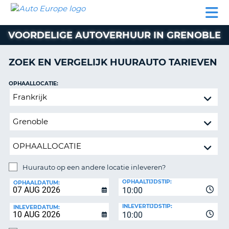
AUTO
AUTO
AUTO
CAMPER
PARTNER
HULP
EUROPE
HUREN
HUREN
HUREN
VOORDELIGE AUTOVERHUUR IN GRENOBLE
N
CAMPER
NT
HUREN
ZOEK EN VERGELIJK HUURAUTO TARIEVEN
PARTNER
R
HULP
OPHAALLOCATIE:
NG
Huurauto
MIJN
op
ACCOUNT
een
BEHEER
andere
MIJN
locatie
BOEKING
inleveren?
NEDERLAND
Huurauto op een andere locatie inleveren?
INLEVERLOCATIE:
OPHAALTIJDSTIP:
OPHAALDATUM:
10:00
INLEVERTIJDSTIP:
INLEVERDATUM:
10:00