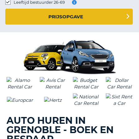
TO
Leeftijd bestuurder 26-69
N
PRIJSOPGAVE
S
AUTO HUREN IN
GRENOBLE - BOEK EN
T