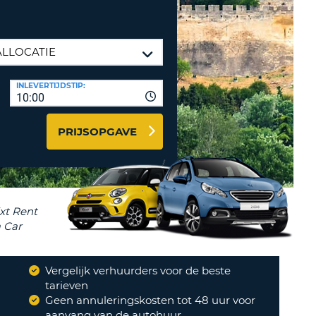
LETTER
UREAUS & AFFILIATES
INSTE
TWOORD
EN
IER INLOGGEN
LANDS
INLEVERTIJDSTIP:
L
10:00
PRIJSOPGAVE
INSTE
ER
INSTE
AL
Vergelijk verhuurders voor de beste
?
tarieven
s zeer vlot verlopen
Geen annuleringskosten tot 48 uur voor
"
aanvang van de autohuur
NORBERT