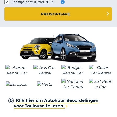
TO
Leeftijd bestuurder 26-69
N
PRIJSOPGAVE
S
Klik hier om Autohuur Beoordelingen
voor Toulouse te lezen
T