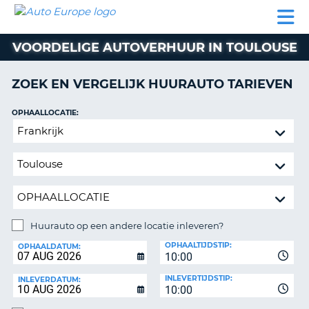
AUTO
AUTO
AUTO
CAMPER
PARTNER
HULP
EUROPE
HUREN
HUREN
HUREN
VOORDELIGE AUTOVERHUUR IN TOULOUSE
N
CAMPER
NT
HUREN
ZOEK EN VERGELIJK HUURAUTO TARIEVEN
PARTNER
R
HULP
OPHAALLOCATIE:
NG
Huurauto
MIJN
op
ACCOUNT
een
BEHEER
andere
MIJN
locatie
BOEKING
inleveren?
NEDERLAND
Huurauto op een andere locatie inleveren?
INLEVERLOCATIE:
OPHAALTIJDSTIP:
OPHAALDATUM:
10:00
INLEVERTIJDSTIP:
INLEVERDATUM:
10:00