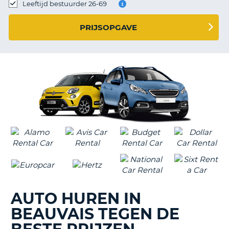
TO
Leeftijd bestuurder 26-69
N
PRIJSOPGAVE
S
AUTO HUREN IN
BEAUVAIS TEGEN DE
T