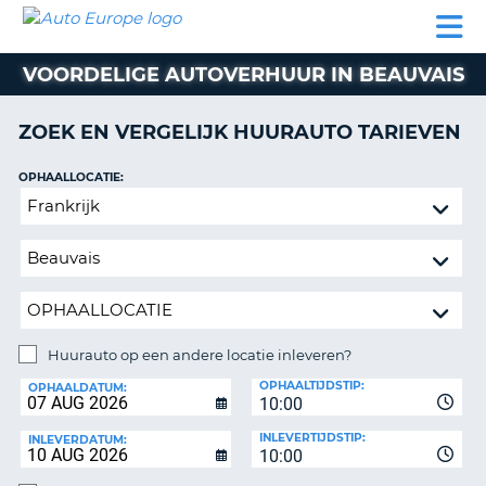
AUTO
AUTO
AUTO
CAMPER
PARTNER
HULP
EUROPE
HUREN
HUREN
HUREN
VOORDELIGE AUTOVERHUUR IN BEAUVAIS
N
CAMPER
NT
HUREN
ZOEK EN VERGELIJK HUURAUTO TARIEVEN
PARTNER
R
HULP
OPHAALLOCATIE:
NG
Huurauto
MIJN
op
ACCOUNT
een
BEHEER
andere
MIJN
locatie
BOEKING
inleveren?
NEDERLAND
Huurauto op een andere locatie inleveren?
INLEVERLOCATIE:
OPHAALTIJDSTIP:
OPHAALDATUM:
10:00
INLEVERTIJDSTIP:
INLEVERDATUM:
10:00