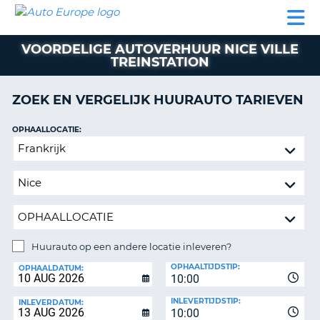
AUTO
AUTO
AUTO
CAMPER
PARTNER
HULP
EUROPE
HUREN
HUREN
HUREN
VOORDELIGE AUTOVERHUUR NICE VILLE
N
CAMPER
TREINSTATION
NT
HUREN
PARTNER
ZOEK EN VERGELIJK HUURAUTO TARIEVEN
R
HULP
OPHAALLOCATIE:
NG
MIJN
Huurauto
ACCOUNT
op
BEHEER
een
MIJN
andere
BOEKING
locatie
inleveren?
NEDERLAND
Huurauto op een andere locatie inleveren?
INLEVERLOCATIE:
OPHAALTIJDSTIP:
OPHAALDATUM:
10:00
INLEVERTIJDSTIP:
INLEVERDATUM:
10:00