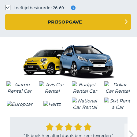
TO
Leeftijd bestuurder 26-69
N
PRIJSOPGAVE
S
"
Ik boek hier altijd dus ik ben zeer tevreden
"
T