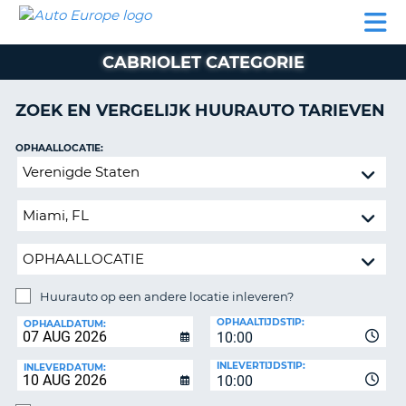
AUTO
AUTO
AUTO
CAMPER
PARTNER
HULP
EUROPE
HUREN
HUREN
HUREN
CABRIOLET CATEGORIE
N
CAMPER
NT
HUREN
ZOEK EN VERGELIJK HUURAUTO TARIEVEN
PARTNER
R
HULP
OPHAALLOCATIE:
NG
Huurauto
MIJN
op
ACCOUNT
een
BEHEER
andere
MIJN
locatie
BOEKING
inleveren?
NEDERLAND
Huurauto op een andere locatie inleveren?
INLEVERLOCATIE:
OPHAALTIJDSTIP:
OPHAALDATUM:
10:00
INLEVERTIJDSTIP:
INLEVERDATUM:
10:00