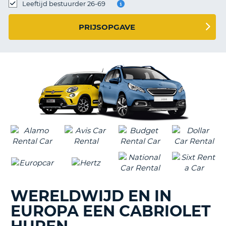
TO
Leeftijd bestuurder 26-69
N
PRIJSOPGAVE
S
WERELDWIJD EN IN
EUROPA EEN CABRIOLET
T