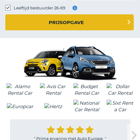
TO
Leeftijd bestuurder 26-69
N
PRIJSOPGAVE
S
"
Prima ervaring met Auto Europe.
"
T