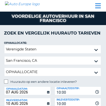
AUTO
AUTO
AUTO
CAMPER
PARTNER
HULP
EUROPE
HUREN
HUREN
HUREN
VOORDELIGE AUTOVERHUUR IN SAN
N
CAMPER
FRANCISCO
NT
HUREN
PARTNER
ZOEK EN VERGELIJK HUURAUTO TARIEVEN
R
HULP
OPHAALLOCATIE:
NG
MIJN
Huurauto
ACCOUNT
op
BEHEER
een
MIJN
andere
BOEKING
locatie
inleveren?
NEDERLAND
Huurauto op een andere locatie inleveren?
INLEVERLOCATIE:
OPHAALTIJDSTIP:
OPHAALDATUM:
10:00
INLEVERTIJDSTIP:
INLEVERDATUM:
10:00