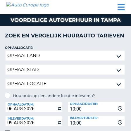
AUTO
AUTO
AUTO
CAMPER
PARTNER
HULP
EUROPE
HUREN
HUREN
HUREN
VOORDELIGE AUTOVERHUUR IN TAMPA
N
CAMPER
NT
HUREN
ZOEK EN VERGELIJK HUURAUTO TARIEVEN
PARTNER
R
HULP
OPHAALLOCATIE:
NG
Huurauto
MIJN
op
ACCOUNT
een
BEHEER
andere
MIJN
locatie
BOEKING
inleveren?
NEDERLAND
Huurauto op een andere locatie inleveren?
INLEVERLOCATIE:
OPHAALTIJDSTIP:
OPHAALDATUM:
10:00
INLEVERTIJDSTIP:
INLEVERDATUM:
10:00