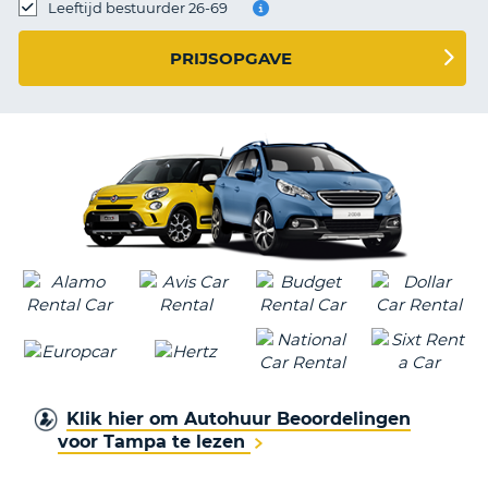
TO
Leeftijd bestuurder 26-69
N
PRIJSOPGAVE
S
Klik hier om Autohuur Beoordelingen
voor Tampa te lezen
T