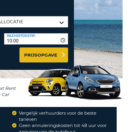
LETTER
UREAUS & AFFILIATES
INSTE
TWOORD
EN
IER INLOGGEN
LANDS
INLEVERTIJDSTIP:
L
10:00
PRIJSOPGAVE
INSTE
ER
INSTE
AL
Vergelijk verhuurders voor de beste
?
tarieven
Geen annuleringskosten tot 48 uur voor
aanvang van de autohuur