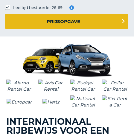
TO
Leeftijd bestuurder 26-69
N
PRIJSOPGAVE
S
INTERNATIONAAL
RIJBEWIJS VOOR EEN
T