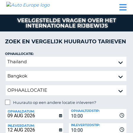
AUTO
AUTO
AUTO
CAMPER
PARTNER
HULP
EUROPE
HUREN
HUREN
HUREN
VEELGESTELDE VRAGEN OVER HET
N
CAMPER
INTERNATIONALE RIJBEWIJS
NT
HUREN
PARTNER
ZOEK EN VERGELIJK HUURAUTO TARIEVEN
R
HULP
OPHAALLOCATIE:
NG
MIJN
Huurauto
ACCOUNT
op
BEHEER
een
MIJN
andere
BOEKING
locatie
inleveren?
NEDERLAND
Huurauto op een andere locatie inleveren?
INLEVERLOCATIE:
OPHAALTIJDSTIP:
OPHAALDATUM:
10:00
INLEVERTIJDSTIP:
INLEVERDATUM:
10:00