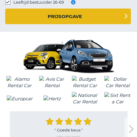
TO
Leeftijd bestuurder 26-69
N
PRIJSOPGAVE
S
"
Goede keus
"
T