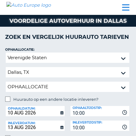
AUTO
AUTO
AUTO
CAMPER
PARTNER
HULP
EUROPE
HUREN
HUREN
HUREN
VOORDELIGE AUTOVERHUUR IN DALLAS
N
CAMPER
NT
HUREN
ZOEK EN VERGELIJK HUURAUTO TARIEVEN
PARTNER
R
HULP
OPHAALLOCATIE:
NG
Huurauto
MIJN
op
ACCOUNT
een
BEHEER
andere
MIJN
locatie
BOEKING
inleveren?
NEDERLAND
Huurauto op een andere locatie inleveren?
INLEVERLOCATIE:
OPHAALTIJDSTIP:
OPHAALDATUM:
10:00
INLEVERTIJDSTIP:
INLEVERDATUM:
10:00