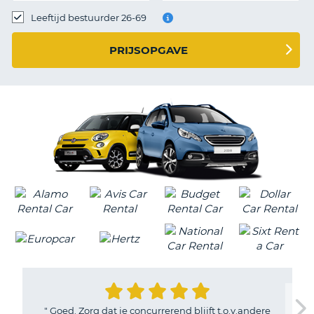
TO
Leeftijd bestuurder 26-69
N
PRIJSOPGAVE
S
"
Goed. Zorg dat je concurrerend blijft t.o.v.andere
T