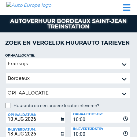
AUTO
AUTO
AUTO
CAMPER
PARTNER
HULP
EUROPE
HUREN
HUREN
HUREN
AUTOVERHUUR BORDEAUX SAINT-JEAN
N
CAMPER
TREINSTATION
NT
HUREN
PARTNER
ZOEK EN VERGELIJK HUURAUTO TARIEVEN
R
HULP
OPHAALLOCATIE:
NG
MIJN
Huurauto
ACCOUNT
op
BEHEER
een
MIJN
andere
BOEKING
locatie
inleveren?
NEDERLAND
Huurauto op een andere locatie inleveren?
INLEVERLOCATIE:
OPHAALTIJDSTIP:
OPHAALDATUM:
10:00
INLEVERTIJDSTIP:
INLEVERDATUM:
10:00