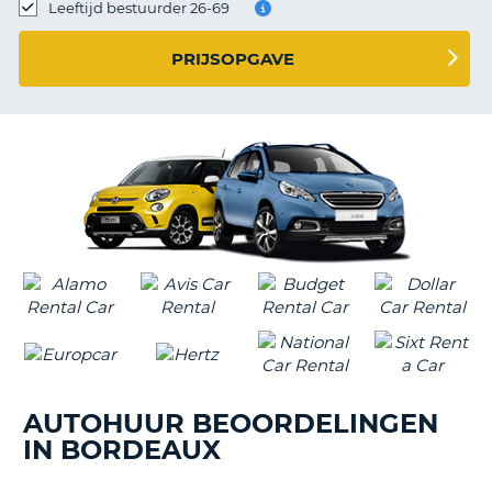
TO
Leeftijd bestuurder 26-69
N
PRIJSOPGAVE
S
AUTOHUUR BEOORDELINGEN
IN BORDEAUX
T