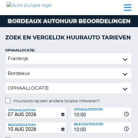
AUTO
AUTO
AUTO
CAMPER
PARTNER
HULP
EUROPE
HUREN
HUREN
HUREN
BORDEAUX AUTOHUUR BEOORDELINGEN
N
CAMPER
NT
HUREN
ZOEK EN VERGELIJK HUURAUTO TARIEVEN
PARTNER
R
HULP
OPHAALLOCATIE:
NG
Huurauto
MIJN
op
ACCOUNT
een
BEHEER
andere
MIJN
locatie
BOEKING
inleveren?
NEDERLAND
Huurauto op een andere locatie inleveren?
INLEVERLOCATIE:
OPHAALTIJDSTIP:
OPHAALDATUM:
10:00
INLEVERTIJDSTIP:
INLEVERDATUM:
10:00