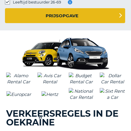
TO
Leeftijd bestuurder 26-69
N
PRIJSOPGAVE
S
VERKEERSREGELS IN DE
OEKRAÏNE
T