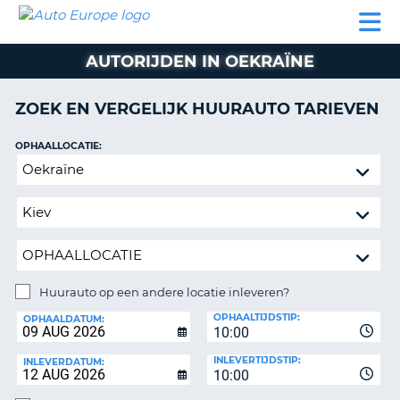
AUTO
AUTO
AUTO
CAMPER
PARTNER
HULP
EUROPE
HUREN
HUREN
HUREN
AUTORIJDEN IN OEKRAÏNE
N
CAMPER
NT
HUREN
ZOEK EN VERGELIJK HUURAUTO TARIEVEN
PARTNER
R
HULP
OPHAALLOCATIE:
NG
Huurauto
MIJN
op
ACCOUNT
een
BEHEER
andere
MIJN
locatie
BOEKING
inleveren?
NEDERLAND
Huurauto op een andere locatie inleveren?
INLEVERLOCATIE:
OPHAALTIJDSTIP:
OPHAALDATUM:
10:00
INLEVERTIJDSTIP:
INLEVERDATUM:
10:00