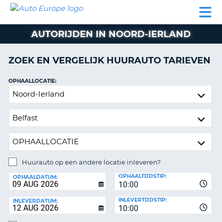
AUTO
AUTO
AUTO
CAMPER
PARTNER
HULP
EUROPE
HUREN
HUREN
HUREN
AUTORIJDEN IN NOORD-IERLAND
N
CAMPER
NT
HUREN
ZOEK EN VERGELIJK HUURAUTO TARIEVEN
PARTNER
R
HULP
OPHAALLOCATIE:
NG
Huurauto
MIJN
op
ACCOUNT
een
BEHEER
andere
MIJN
locatie
BOEKING
inleveren?
NEDERLAND
Huurauto op een andere locatie inleveren?
INLEVERLOCATIE:
OPHAALTIJDSTIP:
OPHAALDATUM:
10:00
INLEVERTIJDSTIP:
INLEVERDATUM:
10:00