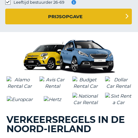
TO
Leeftijd bestuurder 26-69
N
PRIJSOPGAVE
S
VERKEERSREGELS IN DE
NOORD-IERLAND
T