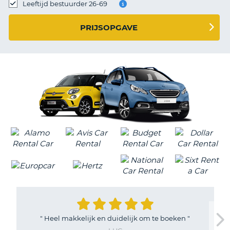
TO
Leeftijd bestuurder 26-69
N
PRIJSOPGAVE
S
"
Heel makkelijk en duidelijk om te boeken
"
T