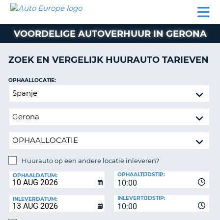
AUTO
AUTO
AUTO
CAMPER
PARTNER
HULP
EUROPE
HUREN
HUREN
HUREN
VOORDELIGE AUTOVERHUUR IN GERONA
N
CAMPER
NT
HUREN
ZOEK EN VERGELIJK HUURAUTO TARIEVEN
PARTNER
R
HULP
OPHAALLOCATIE:
NG
Huurauto
MIJN
op
ACCOUNT
een
BEHEER
andere
MIJN
locatie
BOEKING
inleveren?
NEDERLAND
Huurauto op een andere locatie inleveren?
INLEVERLOCATIE:
OPHAALTIJDSTIP:
OPHAALDATUM:
10:00
INLEVERTIJDSTIP:
INLEVERDATUM:
10:00