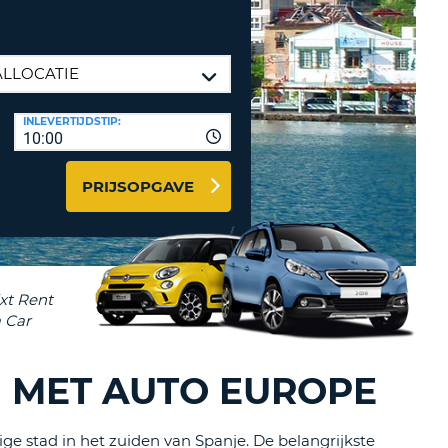
LETTER
UREAUS & AFFILIATES
INSTE
TWOORD
EN
IER INLOGGEN
LANDS
INLEVERTIJDSTIP:
L
10:00
PRIJSOPGAVE
INSTE
ER
INSTE
AL
N MET AUTO EUROPE
ge stad in het zuiden van Spanje. De belangrijkste