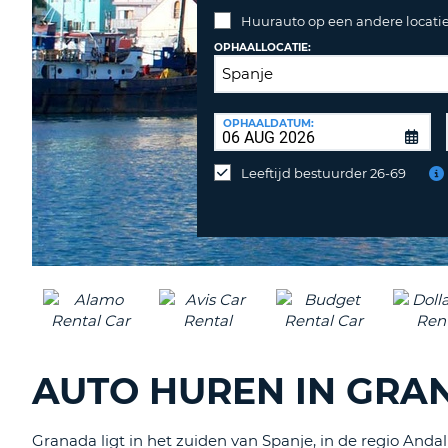
Huurauto op een andere locatie
OPHAALLOCATIE:
INLEVERLOCATIE:
OPHAALDATUM:
Huurauto
op
Leeftijd bestuurder 26-69
een
andere
locatie
inleveren?
AUTO HUREN IN GRAN
Granada ligt in het zuiden van Spanje, in de regio Anda