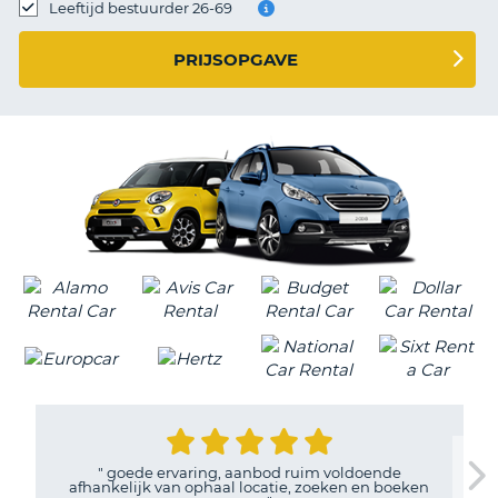
TO
Leeftijd bestuurder 26-69
N
PRIJSOPGAVE
S
"
goede ervaring, aanbod ruim voldoende
afhankelijk van ophaal locatie, zoeken en boeken
T