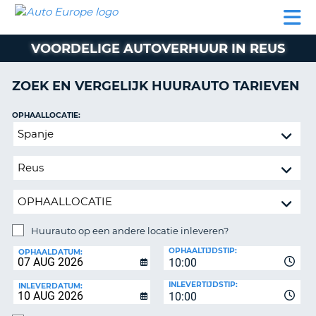
AUTO
AUTO
AUTO
CAMPER
PARTNER
HULP
EUROPE
HUREN
HUREN
HUREN
VOORDELIGE AUTOVERHUUR IN REUS
N
CAMPER
NT
HUREN
ZOEK EN VERGELIJK HUURAUTO TARIEVEN
PARTNER
R
HULP
OPHAALLOCATIE:
NG
Huurauto
MIJN
op
ACCOUNT
een
BEHEER
andere
MIJN
locatie
BOEKING
inleveren?
NEDERLAND
Huurauto op een andere locatie inleveren?
INLEVERLOCATIE:
OPHAALTIJDSTIP:
OPHAALDATUM:
10:00
INLEVERTIJDSTIP:
INLEVERDATUM:
10:00