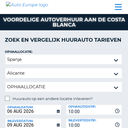
AUTO
AUTO
AUTO
CAMPER
PARTNER
HULP
EUROPE
HUREN
HUREN
HUREN
VOORDELIGE AUTOVERHUUR AAN DE COSTA
N
CAMPER
BLANCA
NT
HUREN
PARTNER
ZOEK EN VERGELIJK HUURAUTO TARIEVEN
R
HULP
OPHAALLOCATIE:
NG
MIJN
Huurauto
ACCOUNT
op
BEHEER
een
MIJN
andere
BOEKING
locatie
inleveren?
NEDERLAND
Huurauto op een andere locatie inleveren?
INLEVERLOCATIE:
OPHAALTIJDSTIP:
OPHAALDATUM:
10:00
INLEVERTIJDSTIP:
INLEVERDATUM:
10:00