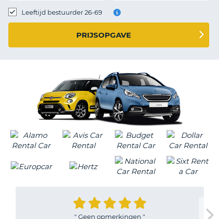
TO
Leeftijd bestuurder 26-69
N
PRIJSOPGAVE
S
"
Geen opmerkingen
"
T