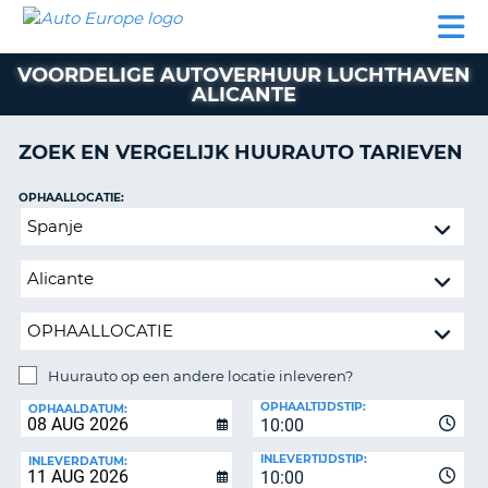
AUTO
AUTO
AUTO
CAMPER
PARTNER
HULP
EUROPE
HUREN
HUREN
HUREN
VOORDELIGE AUTOVERHUUR LUCHTHAVEN
N
CAMPER
ALICANTE
NT
HUREN
PARTNER
ZOEK EN VERGELIJK HUURAUTO TARIEVEN
R
HULP
OPHAALLOCATIE:
NG
MIJN
Huurauto
ACCOUNT
op
BEHEER
een
MIJN
andere
BOEKING
locatie
inleveren?
NEDERLAND
Huurauto op een andere locatie inleveren?
INLEVERLOCATIE:
OPHAALTIJDSTIP:
OPHAALDATUM:
10:00
INLEVERTIJDSTIP:
INLEVERDATUM:
10:00