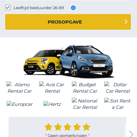
TO
Leeftijd bestuurder 26-69
N
PRIJSOPGAVE
S
"
Geen opmerkingen
"
"
T