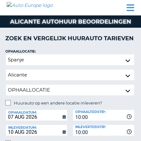
AUTO
AUTO
AUTO
CAMPER
PARTNER
HULP
EUROPE
HUREN
HUREN
HUREN
ALICANTE AUTOHUUR BEOORDELINGEN
N
CAMPER
NT
HUREN
ZOEK EN VERGELIJK HUURAUTO TARIEVEN
PARTNER
R
HULP
OPHAALLOCATIE:
NG
Huurauto
MIJN
op
ACCOUNT
een
BEHEER
andere
MIJN
locatie
BOEKING
inleveren?
NEDERLAND
Huurauto op een andere locatie inleveren?
INLEVERLOCATIE:
OPHAALTIJDSTIP:
OPHAALDATUM:
10:00
INLEVERTIJDSTIP:
INLEVERDATUM:
10:00