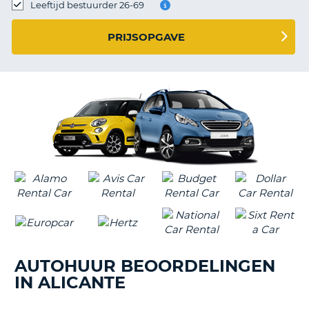
TO
Leeftijd bestuurder 26-69
N
PRIJSOPGAVE
S
AUTOHUUR BEOORDELINGEN
IN ALICANTE
T