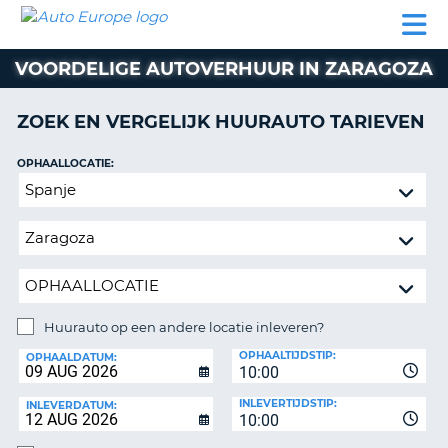
AUTO
AUTO
AUTO
CAMPER
PARTNER
HULP
EUROPE
HUREN
HUREN
HUREN
VOORDELIGE AUTOVERHUUR IN ZARAGOZA
N
CAMPER
NT
HUREN
ZOEK EN VERGELIJK HUURAUTO TARIEVEN
PARTNER
R
HULP
OPHAALLOCATIE:
NG
Huurauto
MIJN
op
ACCOUNT
een
BEHEER
andere
MIJN
locatie
BOEKING
inleveren?
NEDERLAND
Huurauto op een andere locatie inleveren?
INLEVERLOCATIE:
OPHAALTIJDSTIP:
OPHAALDATUM:
10:00
INLEVERTIJDSTIP:
INLEVERDATUM:
10:00