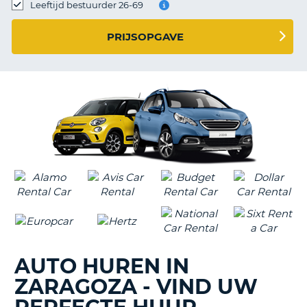
TO
Leeftijd bestuurder 26-69
N
PRIJSOPGAVE
S
AUTO HUREN IN
ZARAGOZA - VIND UW
T