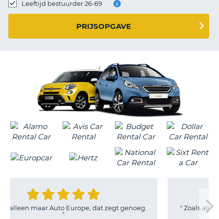
TO
Leeftijd bestuurder 26-69
N
PRIJSOPGAVE
S
 Europe, dat zegt genoeg.
"
Zoals altijd ben ik zeer tevreden
"
AutoEurope
"
T