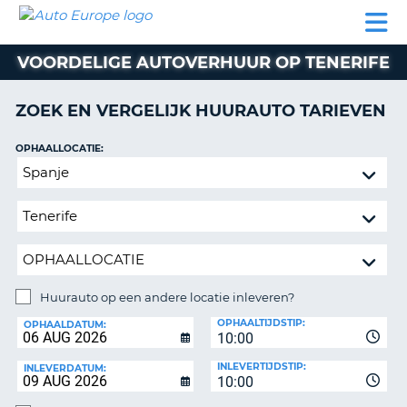
AUTO
AUTO
AUTO
CAMPER
PARTNER
HULP
EUROPE
HUREN
HUREN
HUREN
VOORDELIGE AUTOVERHUUR OP TENERIFE
N
CAMPER
NT
HUREN
ZOEK EN VERGELIJK HUURAUTO TARIEVEN
PARTNER
R
HULP
OPHAALLOCATIE:
NG
Huurauto
MIJN
op
ACCOUNT
een
BEHEER
andere
MIJN
locatie
BOEKING
inleveren?
NEDERLAND
Huurauto op een andere locatie inleveren?
INLEVERLOCATIE:
OPHAALTIJDSTIP:
OPHAALDATUM:
10:00
INLEVERTIJDSTIP:
INLEVERDATUM:
10:00