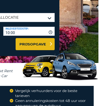
LETTER
UREAUS & AFFILIATES
INSTE
TWOORD
EN
IER INLOGGEN
LANDS
INLEVERTIJDSTIP:
L
10:00
PRIJSOPGAVE
INSTE
ER
INSTE
AL
Vergelijk verhuurders voor de beste
?
tarieven
Geen annuleringskosten tot 48 uur voor
aanvang van de autohuur