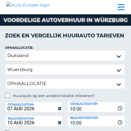
AUTO
AUTO
AUTO
CAMPER
PARTNER
HULP
EUROPE
HUREN
HUREN
HUREN
VOORDELIGE AUTOVERHUUR IN WÜRZBURG
N
CAMPER
NT
HUREN
ZOEK EN VERGELIJK HUURAUTO TARIEVEN
PARTNER
R
HULP
OPHAALLOCATIE:
NG
Huurauto
MIJN
op
ACCOUNT
een
BEHEER
andere
MIJN
locatie
BOEKING
inleveren?
NEDERLAND
Huurauto op een andere locatie inleveren?
INLEVERLOCATIE:
OPHAALTIJDSTIP:
OPHAALDATUM:
10:00
INLEVERTIJDSTIP:
INLEVERDATUM:
10:00