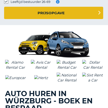
TO
Leeftijd bestuurder 26-69
N
PRIJSOPGAVE
S
AUTO HUREN IN
WÜRZBURG - BOEK EN
T