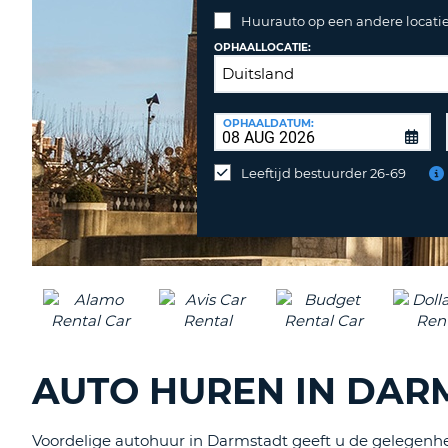
Huurauto op een andere locatie
OPHAALLOCATIE:
INLEVERLOCATIE:
OPHAALDATUM:
Huurauto
op
Leeftijd bestuurder 26-69
een
andere
locatie
inleveren?
AUTO HUREN IN DAR
Voordelige autohuur in Darmstadt geeft u de gelegenhei