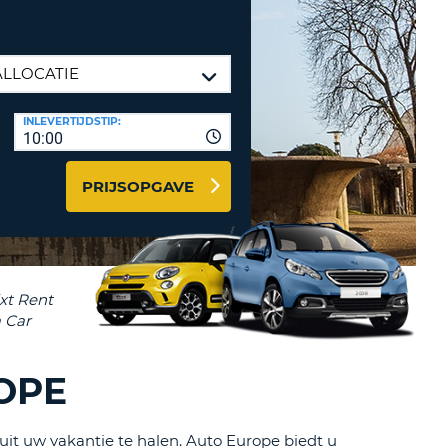
LETTER
UREAUS & AFFILIATES
INSTE
TWOORD
EN
IER INLOGGEN
LANDS
INLEVERTIJDSTIP:
L
10:00
PRIJSOPGAVE
INSTE
ER
INSTE
AL
OPE
uit uw vakantie te halen. Auto Europe biedt u