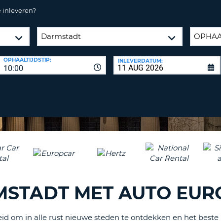
ÉÉN
 inleveren?
HOOFD
REISB
TENM
WACH
WIJZIG
H
ÉÉN
NEDER
OPHAALTIJDSTIP:
INLEVERDATUM:
TEKEN
CANCE
10:00
IN
HET
KLEIN
TENM
ÉÉN
NUMM
TENM
ÉÉN
SPECIA
TEKEN
MSTADT MET AUTO EUR
d om in alle rust nieuwe steden te ontdekken en het beste 