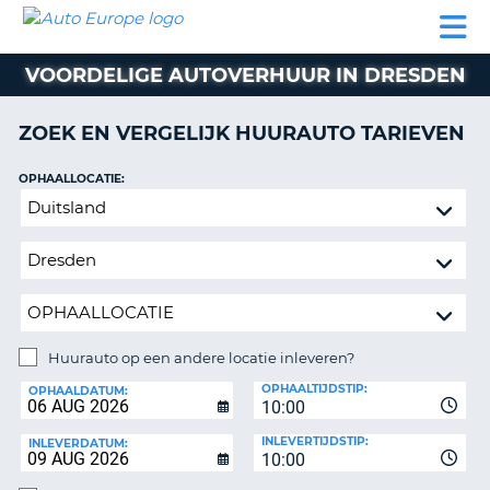
AUTO
AUTO
AUTO
CAMPER
PARTNER
HULP
EUROPE
HUREN
HUREN
HUREN
VOORDELIGE AUTOVERHUUR IN DRESDEN
N
CAMPER
NT
HUREN
ZOEK EN VERGELIJK HUURAUTO TARIEVEN
PARTNER
R
HULP
OPHAALLOCATIE:
NG
Huurauto
MIJN
op
ACCOUNT
een
BEHEER
andere
MIJN
locatie
BOEKING
inleveren?
NEDERLAND
Huurauto op een andere locatie inleveren?
INLEVERLOCATIE:
OPHAALTIJDSTIP:
OPHAALDATUM:
10:00
INLEVERTIJDSTIP:
INLEVERDATUM:
10:00