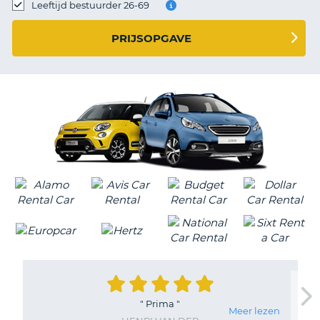
TO
Leeftijd bestuurder 26-69
N
PRIJSOPGAVE
S
"
Prima
"
Meer lezen
T