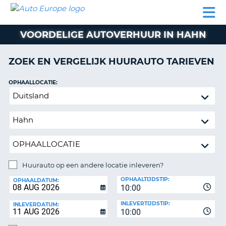
AUTO
AUTO
AUTO
CAMPER
PARTNER
HULP
EUROPE
HUREN
HUREN
HUREN
VOORDELIGE AUTOVERHUUR IN HAHN
N
CAMPER
NT
HUREN
ZOEK EN VERGELIJK HUURAUTO TARIEVEN
PARTNER
R
HULP
OPHAALLOCATIE:
NG
Huurauto
MIJN
op
ACCOUNT
een
BEHEER
andere
MIJN
locatie
BOEKING
inleveren?
NEDERLAND
Huurauto op een andere locatie inleveren?
INLEVERLOCATIE:
OPHAALTIJDSTIP:
OPHAALDATUM:
10:00
INLEVERTIJDSTIP:
INLEVERDATUM:
10:00