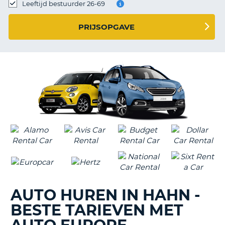
TO
Leeftijd bestuurder 26-69
N
PRIJSOPGAVE
S
AUTO HUREN IN HAHN -
BESTE TARIEVEN MET
T