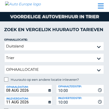
AUTO
AUTO
AUTO
CAMPER
PARTNER
HULP
EUROPE
HUREN
HUREN
HUREN
VOORDELIGE AUTOVERHUUR IN TRIER
N
CAMPER
NT
HUREN
ZOEK EN VERGELIJK HUURAUTO TARIEVEN
PARTNER
R
HULP
OPHAALLOCATIE:
NG
Huurauto
MIJN
op
ACCOUNT
een
BEHEER
andere
MIJN
locatie
BOEKING
inleveren?
NEDERLAND
Huurauto op een andere locatie inleveren?
INLEVERLOCATIE:
OPHAALTIJDSTIP:
OPHAALDATUM:
10:00
INLEVERTIJDSTIP:
INLEVERDATUM:
10:00