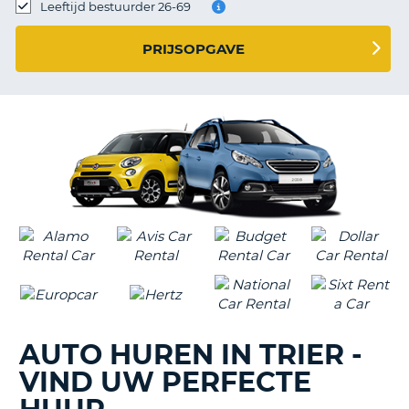
TO
Leeftijd bestuurder 26-69
N
PRIJSOPGAVE
S
AUTO HUREN IN TRIER -
VIND UW PERFECTE
T