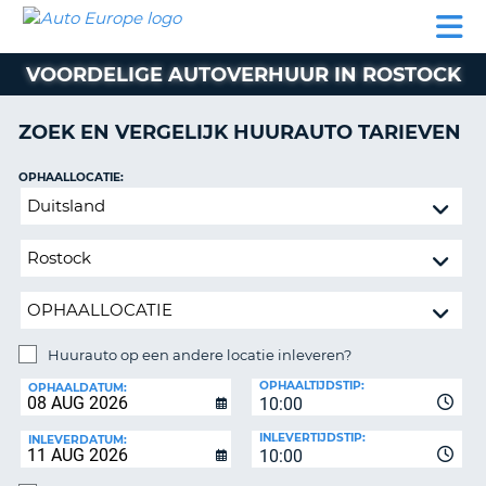
AUTO
AUTO
AUTO
CAMPER
PARTNER
HULP
EUROPE
HUREN
HUREN
HUREN
VOORDELIGE AUTOVERHUUR IN ROSTOCK
N
CAMPER
NT
HUREN
ZOEK EN VERGELIJK HUURAUTO TARIEVEN
PARTNER
R
HULP
OPHAALLOCATIE:
NG
Huurauto
MIJN
op
ACCOUNT
een
BEHEER
andere
MIJN
locatie
BOEKING
inleveren?
NEDERLAND
Huurauto op een andere locatie inleveren?
INLEVERLOCATIE:
OPHAALTIJDSTIP:
OPHAALDATUM:
10:00
INLEVERTIJDSTIP:
INLEVERDATUM:
10:00