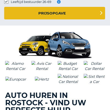
TO
Leeftijd bestuurder 26-69
N
PRIJSOPGAVE
S
AUTO HUREN IN
ROSTOCK - VIND UW
T