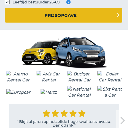
TO
Leeftijd bestuurder 26-69
N
PRIJSOPGAVE
S
"
Blijft al jaren op hetzelfde hoge kwaliteits niveau.
Dank dank
"
T