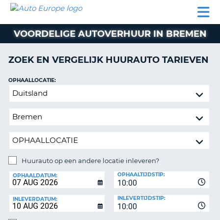
AUTO
AUTO
AUTO
CAMPER
PARTNER
HULP
EUROPE
HUREN
HUREN
HUREN
VOORDELIGE AUTOVERHUUR IN BREMEN
N
CAMPER
NT
HUREN
ZOEK EN VERGELIJK HUURAUTO TARIEVEN
PARTNER
R
HULP
OPHAALLOCATIE:
NG
Huurauto
MIJN
op
ACCOUNT
een
BEHEER
andere
MIJN
locatie
BOEKING
inleveren?
NEDERLAND
Huurauto op een andere locatie inleveren?
INLEVERLOCATIE:
OPHAALTIJDSTIP:
OPHAALDATUM:
10:00
INLEVERTIJDSTIP:
INLEVERDATUM:
10:00