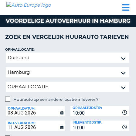
AUTO
AUTO
AUTO
CAMPER
PARTNER
HULP
EUROPE
HUREN
HUREN
HUREN
VOORDELIGE AUTOVERHUUR IN HAMBURG
N
CAMPER
NT
HUREN
ZOEK EN VERGELIJK HUURAUTO TARIEVEN
PARTNER
R
HULP
OPHAALLOCATIE:
NG
Huurauto
MIJN
op
ACCOUNT
een
BEHEER
andere
MIJN
locatie
BOEKING
inleveren?
NEDERLAND
Huurauto op een andere locatie inleveren?
INLEVERLOCATIE:
OPHAALTIJDSTIP:
OPHAALDATUM:
10:00
INLEVERTIJDSTIP:
INLEVERDATUM:
10:00