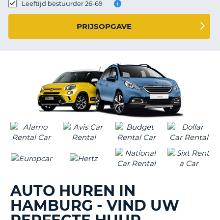
TO
Leeftijd bestuurder 26-69
N
PRIJSOPGAVE
S
AUTO HUREN IN
HAMBURG - VIND UW
T