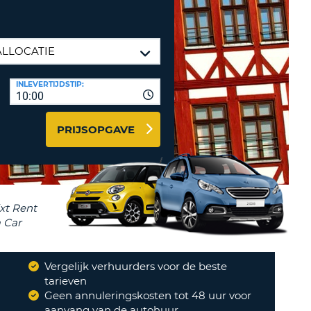
LETTER
UREAUS & AFFILIATES
INSTE
TWOORD
EN
IER INLOGGEN
LANDS
INLEVERTIJDSTIP:
L
10:00
PRIJSOPGAVE
INSTE
ER
INSTE
AL
Vergelijk verhuurders voor de beste
?
tarieven
Geen annuleringskosten tot 48 uur voor
aanvang van de autohuur