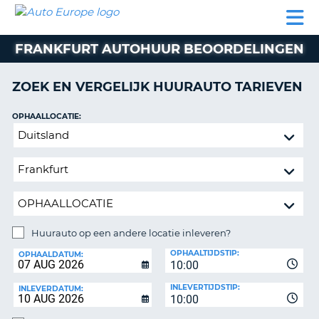
AUTO
AUTO
AUTO
CAMPER
PARTNER
HULP
EUROPE
HUREN
HUREN
HUREN
FRANKFURT AUTOHUUR BEOORDELINGEN
N
CAMPER
NT
HUREN
ZOEK EN VERGELIJK HUURAUTO TARIEVEN
PARTNER
R
HULP
OPHAALLOCATIE:
NG
Huurauto
MIJN
op
ACCOUNT
een
BEHEER
andere
MIJN
locatie
BOEKING
inleveren?
NEDERLAND
Huurauto op een andere locatie inleveren?
INLEVERLOCATIE:
OPHAALTIJDSTIP:
OPHAALDATUM:
10:00
INLEVERTIJDSTIP:
INLEVERDATUM:
10:00