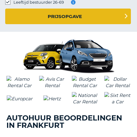
TO
Leeftijd bestuurder 26-69
N
PRIJSOPGAVE
S
AUTOHUUR BEOORDELINGEN
IN FRANKFURT
T