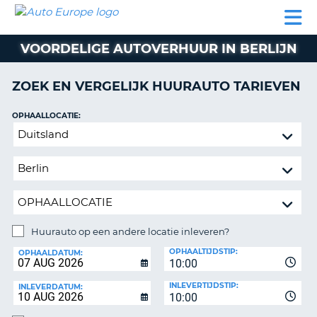
AUTO
AUTO
AUTO
CAMPER
PARTNER
HULP
EUROPE
HUREN
HUREN
HUREN
VOORDELIGE AUTOVERHUUR IN BERLIJN
N
CAMPER
NT
HUREN
ZOEK EN VERGELIJK HUURAUTO TARIEVEN
PARTNER
R
HULP
OPHAALLOCATIE:
NG
Huurauto
MIJN
op
ACCOUNT
een
BEHEER
andere
MIJN
locatie
BOEKING
inleveren?
NEDERLAND
Huurauto op een andere locatie inleveren?
INLEVERLOCATIE:
OPHAALTIJDSTIP:
OPHAALDATUM:
10:00
INLEVERTIJDSTIP:
INLEVERDATUM:
10:00