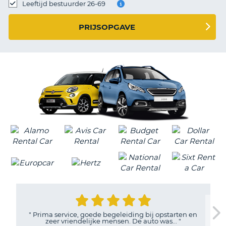
TO
Leeftijd bestuurder 26-69
N
PRIJSOPGAVE
S
"
Prima service, goede begeleiding bij opstarten en
zeer vriendelijke mensen. De auto was...
"
T