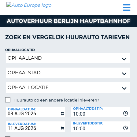
AUTO
AUTO
AUTO
CAMPER
PARTNER
HULP
EUROPE
HUREN
HUREN
HUREN
AUTOVERHUUR BERLIJN HAUPTBAHNHOF
N
CAMPER
NT
HUREN
ZOEK EN VERGELIJK HUURAUTO TARIEVEN
PARTNER
R
HULP
OPHAALLOCATIE:
NG
Huurauto
MIJN
op
ACCOUNT
een
BEHEER
andere
MIJN
locatie
BOEKING
inleveren?
NEDERLAND
Huurauto op een andere locatie inleveren?
INLEVERLOCATIE:
OPHAALTIJDSTIP:
OPHAALDATUM:
10:00
INLEVERTIJDSTIP:
INLEVERDATUM:
10:00