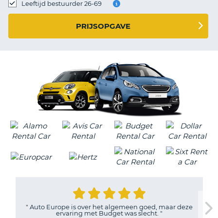
TO
Leeftijd bestuurder 26-69
N
PRIJSOPGAVE
S
"
Auto Europe is over het algemeen goed, maar deze
ervaring met Budget was slecht.
"
T